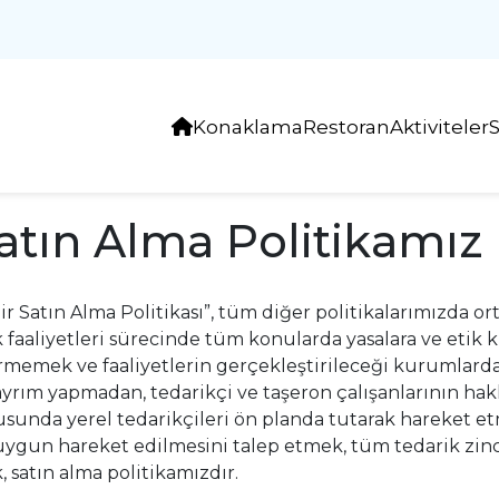
Konaklama
Restoran
Aktiviteler
Satın Alma Politikamız
r Satın Alma Politikası”, tüm diğer politikalarımızda or
 faaliyetleri sürecinde tüm konularda yasalara ve etik 
rmemek ve faaliyetlerin gerçekleştirileceği kurumlarda ve 
a ayrım yapmadan, tedarikçi ve taşeron çalışanlarının ha
usunda yerel tedarikçileri ön planda tutarak hareket e
a uygun hareket edilmesini talep etmek, tüm tedarik zin
 satın alma politikamızdır.