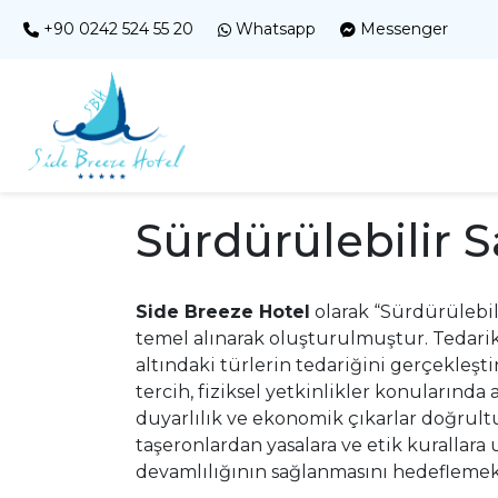
+90 0242 524 55 20
Whatsapp
Messenger
Sürdürülebilir 
Side Breeze Hotel
olarak “Sürdürülebili
temel alınarak oluşturulmuştur. Tedarik
altındaki türlerin tedariğini gerçekleşti
tercih, fiziksel yetkinlikler konularınd
duyarlılık ve ekonomik çıkarlar doğrult
taşeronlardan yasalara ve etik kurallar
devamlılığının sağlanmasını hedeflemek,