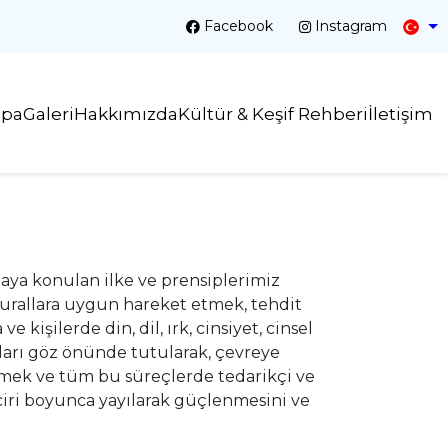
Facebook
Instagram
Spa
Galeri
Hakkımızda
Kültür & Keşif Rehberi
İletişim
taya konulan ilke ve prensiplerimiz
kurallara uygun hareket etmek, tehdit
kişilerde din, dil, ırk, cinsiyet, cinsel
kları göz önünde tutularak, çevreye
tmek ve tüm bu süreçlerde tedarikçi ve
ciri boyunca yayılarak güçlenmesini ve