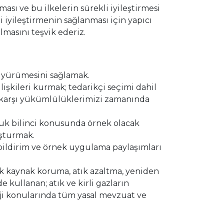
sı ve bu ilkelerin sürekli iyileştirmesi
li iyileştirmenin sağlanması için yapıcı
lmasını teşvik ederiz.
e yürümesini sağlamak.
ilişkileri kurmak; tedarikçi seçimi dahil
e karşı yükümlülüklerimizi zamanında
luk bilinci konusunda örnek olacak
uşturmak.
i bildirim ve örnek uygulama paylaşımları
lik kaynak koruma, atık azaltma, yeniden
kullanan; atık ve kirli gazların
ji konularında tüm yasal mevzuat ve