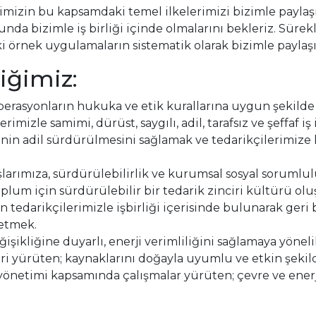
mizin bu kapsamdaki temel ilkelerimizi bizimle paylaşma
unda bizimle iş birliği içinde olmalarını bekleriz. Sürek
i örnek uygulamaların sistematik olarak bizimle paylaşı
iğimiz:
perasyonların hukuka ve etik kurallarına uygun şekild
izle samimi, dürüst, saygılı, adil, tarafsız ve şeffaf iş 
inin adil sürdürülmesini sağlamak ve tedarikçilerimiz
şlarımıza, sürdürülebilirlik ve kurumsal sosyal sorumlu
plum için sürdürülebilir bir tedarik zinciri kültürü ol
in tedarikçilerimizle işbirliği içerisinde bulunarak ger
 etmek.
ğişikliğine duyarlı, enerji verimliliğini sağlamaya yöne
i yürüten; kaynaklarını doğayla uyumlu ve etkin şekilde 
yönetimi kapsamında çalışmalar yürüten; çevre ve ener