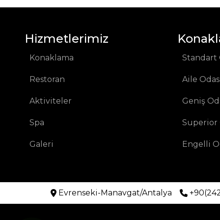
Hizmetlerimiz
Konak
Konaklama
Standart
Restoran
Aile Odas
Aktiviteler
Geniş Od
Spa
Superior
Galeri
Engelli O
Evrenseki-Manavgat/Antalya
+90(242