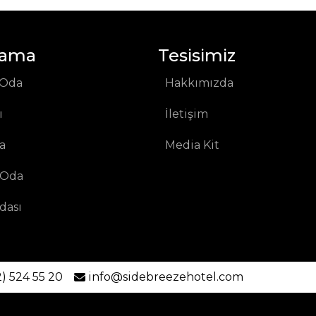
lama
Tesisimiz
 Oda
Hakkımızda
ı
İletişim
a
Media Kit
 Oda
dası
) 524 55 20
info@sidebreezehotel.com