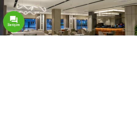
İletişim
Lobi Bar
Zengin alkollü ve alkolsüz içecek
seçenekleri ile misafirlerimize sıcak bir
atmosfer sunar. Sıcak içeceklerden
kokteyllere kadar geniş bir menüye
sahiptir.
Hizmet Saatleri: 10:00 - 24:00